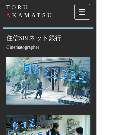
​TORU
A
KAMATSU
住信SBIネット銀行
Cinematographer